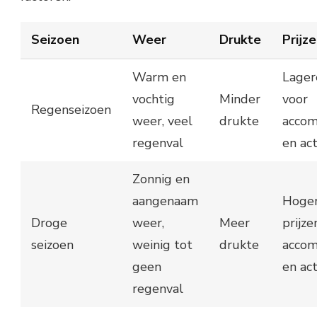
Seizoen
Weer
Drukte
Prijz
Warm en
Lager
vochtig
Minder
voor
Regenseizoen
weer, veel
drukte
acco
regenval
en act
Zonnig en
aangenaam
Hoge
Droge
weer,
Meer
prijze
seizoen
weinig tot
drukte
acco
geen
en act
regenval