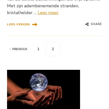
Met zijn adembenemende stranden,
kristalhelder …
Lees meer
SHARE
LEES VERDER
Berichten
PAGE
PAGE
1
2
PREVIOUS
paginering