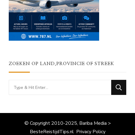
ZOEKEN OP LAND,PROVINCIE OF STREEK
Looking
for
Something?
© Copyright 2010-2025, Bariba Media >
BesteReistijdTips.nl
Privacy Policy