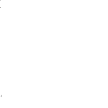
.
.
)