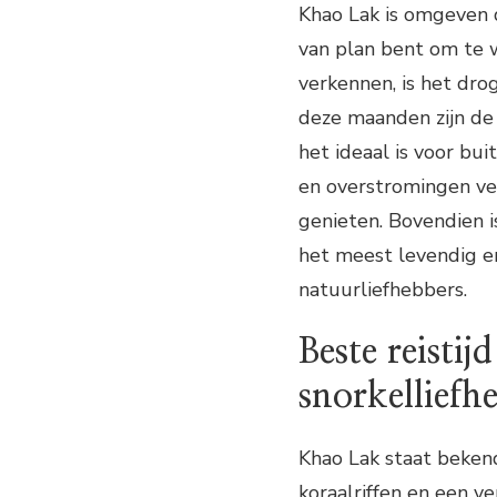
Khao Lak is omgeven d
van plan bent om te 
verkennen, is het dro
deze maanden zijn de
het ideaal is voor bu
en overstromingen ver
genieten. Bovendien i
het meest levendig en
natuurliefhebbers.
Beste reistij
snorkelliefh
Khao Lak staat beken
koraalriffen en een v