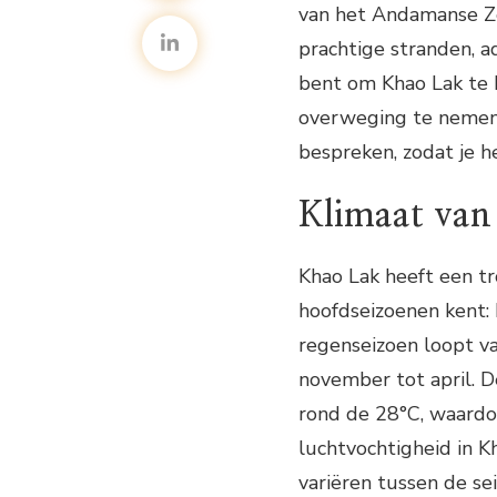
van het Andamanse Z
prachtige stranden, 
bent om Khao Lak te b
overweging te nemen. 
bespreken, zodat je he
Klimaat van
Khao Lak heeft een t
hoofdseizoenen kent: 
regenseizoen loopt va
november tot april. D
rond de 28°C, waardoo
luchtvochtigheid in Kh
variëren tussen de se