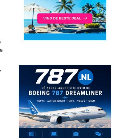
,
ze
,