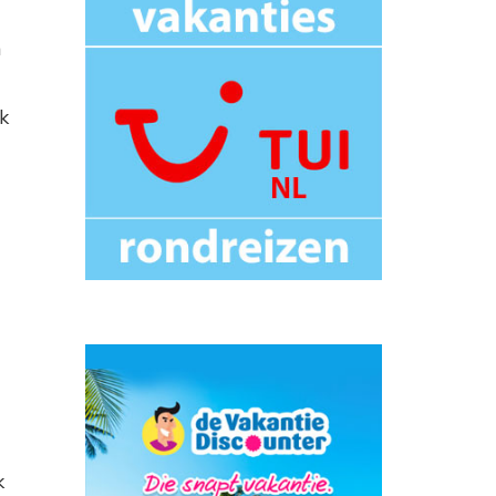
n
k
k