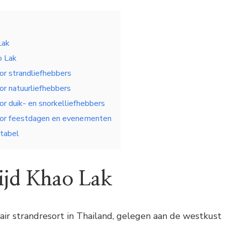
Lak
o Lak
oor strandliefhebbers
oor natuurliefhebbers
oor duik- en snorkelliefhebbers
voor feestdagen en evenementen
 tabel
tijd Khao Lak
air strandresort in Thailand, gelegen aan de westkust