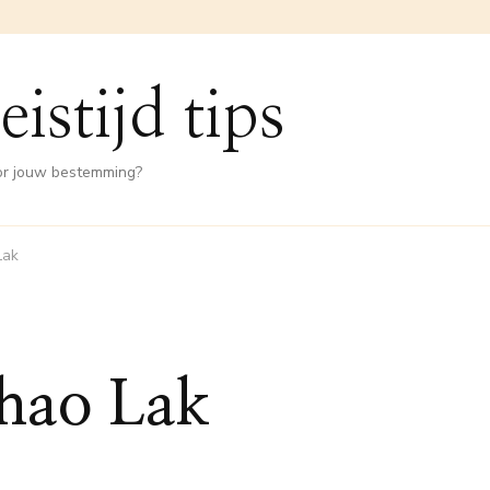
eistijd tips
oor jouw bestemming?
Lak
Khao Lak