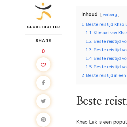
Inhoud
verberg
1
Beste reistijd Khao 
GLOBETROTTER
1.1
Klimaat van Kha
SHARE
1.2
Beste reistijd v
1.3
Beste reistijd v
0
1.4
Beste reistijd v
1.5
Beste reistijd 
2
Beste reistijd in een
Beste reis
Khao Lak is een popul