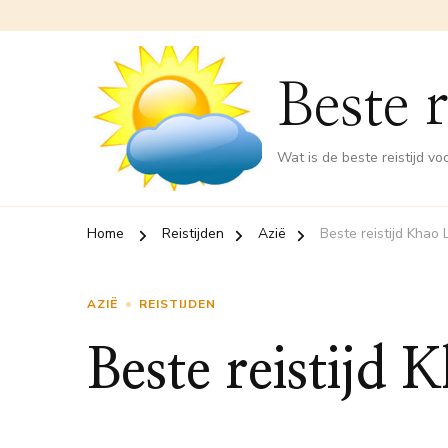
Beste r
Wat is de beste reistijd v
Home
Reistijden
Azië
Beste reistijd Khao 
AZIË
REISTIJDEN
Beste reistijd 