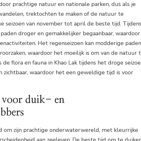
oor prachtige natuur en nationale parken, dus als je
wandelen, trektochten te maken of de natuur te
ge seizoen van november tot april de beste tijd. Tijden
 paden droger en gemakkelijker begaanbaar, waardoor
itenactiviteiten. Het regenseizoen kan modderige pade
oorzaken, waardoor het moeilijk is om van de natuur 
s de flora en fauna in Khao Lak tijdens het droge seizo
 zichtbaar, waardoor het een geweldige tijd is voor
d voor duik- en
ebbers
d om zijn prachtige onderwaterwereld, met kleurrijke
erscheidenheid aan zeeleven. De beste tijd om te duike