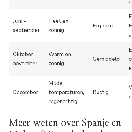
e
F
Juni –
Heet en
Erg druk
M
september
zonnig
a
E
Oktober –
Warm en
Gemiddeld
c
november
zonnig
e
Milde
W
December
temperaturen,
Rustig
e
regenachtig
Meer weten over Spanje en