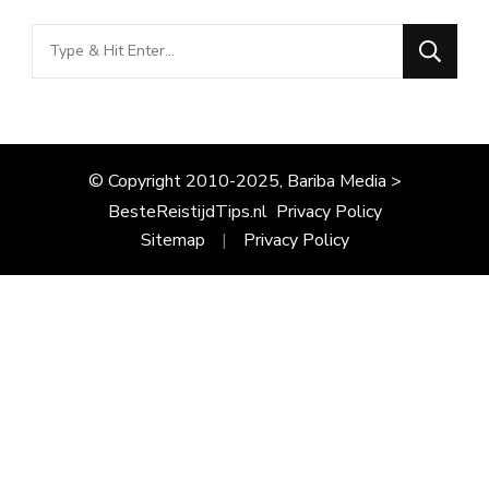
Looking
for
Something?
© Copyright 2010-2025, Bariba Media >
BesteReistijdTips.nl
Privacy Policy
Sitemap
Privacy Policy