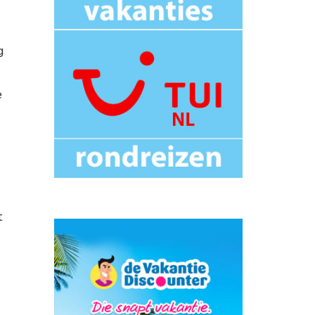
g
e
t