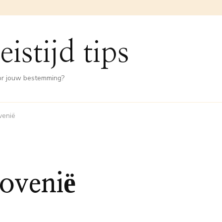
eistijd tips
oor jouw bestemming?
ovenië
lovenië