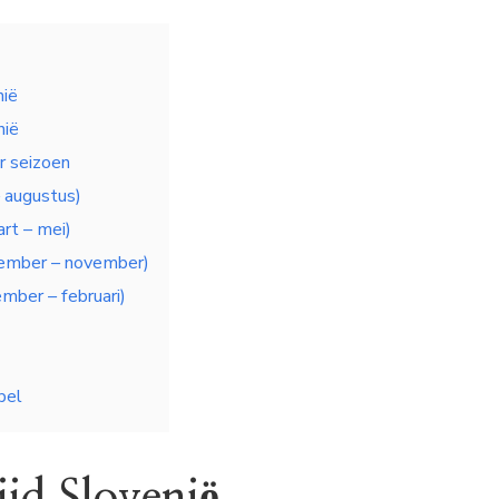
nië
nië
er seizoen
– augustus)
art – mei)
tember – november)
mber – februari)
bel
tijd Slovenië