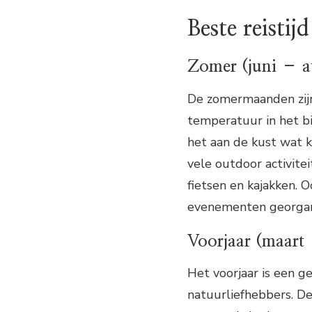
Beste reistij
Zomer (juni – a
De zomermaanden zijn
temperatuur in het b
het aan de kust wat ko
vele outdoor activite
fietsen en kajakken. 
evenementen georgan
Voorjaar (maart
Het voorjaar is een g
natuurliefhebbers. D