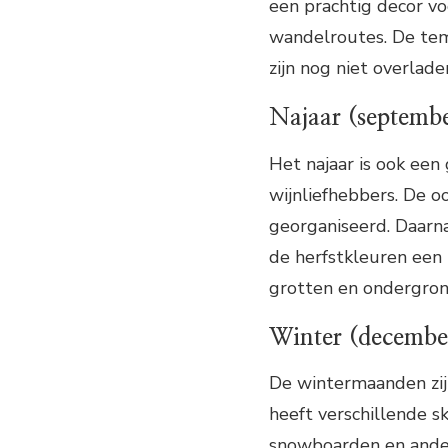
een prachtig decor v
wandelroutes. De tem
zijn nog niet overlad
Najaar (septemb
Het najaar is ook een
wijnliefhebbers. De oo
georganiseerd. Daarn
de herfstkleuren een 
grotten en ondergron
Winter (decembe
De wintermaanden zijn
heeft verschillende s
snowboarden en ander