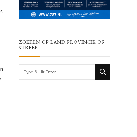
rs
ZOEKEN OP LAND,PROVINCIE OF
STREEK
Looking
jn
for
e
Something?