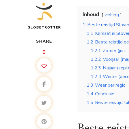
Inhoud
verberg
1
Beste reistijd Slove
GLOBETROTTER
1.1
Klimaat in Slove
SHARE
1.2
Beste reistijd p
1.2.1
Zomer (juni 
0
1.2.2
Voorjaar (ma
1.2.3
Najaar (sep
1.2.4
Winter (dece
1.3
Weer per regio
1.4
Conclusie
1.5
Beste reistijd ta
Beste reis