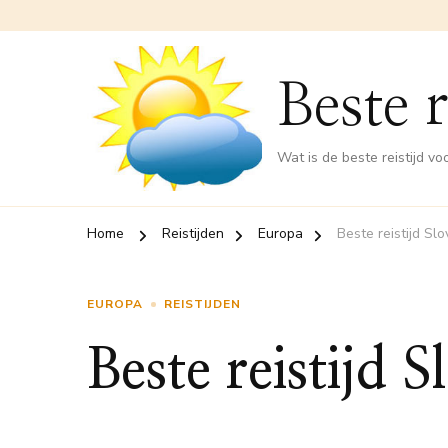
Beste r
Wat is de beste reistijd v
Home
Reistijden
Europa
Beste reistijd Sl
EUROPA
REISTIJDEN
Beste reistijd S