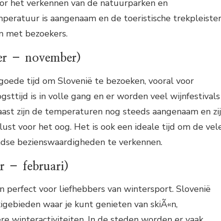
oor het verkennen van de natuurparken en
peratuur is aangenaam en de toeristische trekpleiste
en met bezoekers.
er – november)
 goede tijd om Slovenië te bezoeken, vooral voor
gsttijd is in volle gang en er worden veel wijnfestivals
aast zijn de temperaturen nog steeds aangenaam en zi
lust voor het oog. Het is ook een ideale tijd om de vel
dse bezienswaardigheden te verkennen.
r – februari)
 perfect voor liefhebbers van wintersport. Slovenië
kigebieden waar je kunt genieten van skiÃ«n,
e winteractiviteiten. In de steden worden er vaak