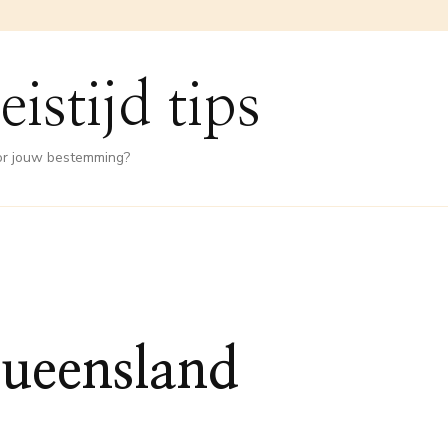
eistijd tips
oor jouw bestemming?
Queensland