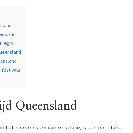
nsland
ensland
r regio
Queensland
eensland
festivals
tijd Queensland
n het noordoosten van Australië, is een populaire