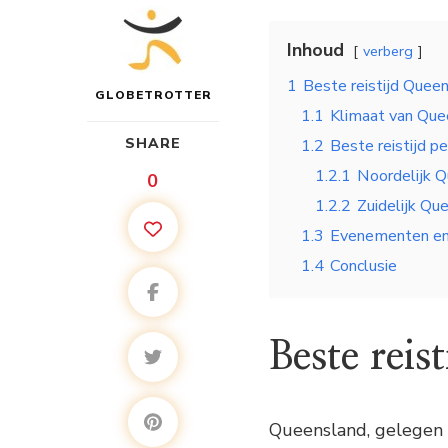
Inhoud
verberg
1
Beste reistijd Quee
GLOBETROTTER
1.1
Klimaat van Que
SHARE
1.2
Beste reistijd pe
1.2.1
Noordelijk 
0
1.2.2
Zuidelijk Qu
1.3
Evenementen en 
1.4
Conclusie
Beste reis
Queensland, gelegen i