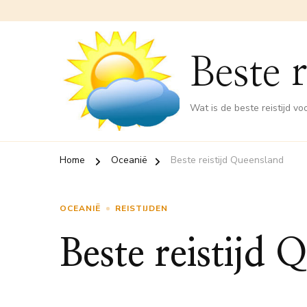
Beste r
Wat is de beste reistijd v
Home
Oceanië
Beste reistijd Queensland
OCEANIË
REISTIJDEN
Beste reistijd 