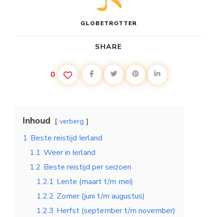
GLOBETROTTER
SHARE
0
Inhoud
verberg
1
Beste reistijd Ierland
1.1
Weer in Ierland
1.2
Beste reistijd per seizoen
1.2.1
Lente (maart t/m mei)
1.2.2
Zomer (juni t/m augustus)
1.2.3
Herfst (september t/m november)