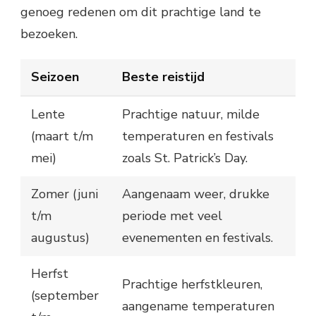
genoeg redenen om dit prachtige land te
bezoeken.
Seizoen
Beste reistijd
Lente
Prachtige natuur, milde
(maart t/m
temperaturen en festivals
mei)
zoals St. Patrick’s Day.
Zomer (juni
Aangenaam weer, drukke
t/m
periode met veel
augustus)
evenementen en festivals.
Herfst
Prachtige herfstkleuren,
(september
aangename temperaturen