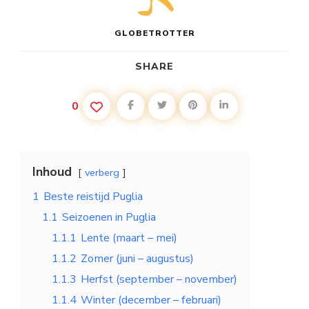
GLOBETROTTER
SHARE
0
Inhoud
verberg
1
Beste reistijd Puglia
1.1
Seizoenen in Puglia
1.1.1
Lente (maart – mei)
1.1.2
Zomer (juni – augustus)
1.1.3
Herfst (september – november)
1.1.4
Winter (december – februari)